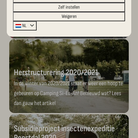
Zelf instellen
Si-Es-An. Wij zijn druk bezig om onze camping zo
Weigeren
goed mogelijk te verduurzamen en groen aan te
NL
leggen.
Herstructurering 2020/2021
In de winter van 2020/2021 staat er weer een hoop te
gebeuren op Camping Si-Es-An! Benieuwd wat? Lees
dan gauw het artikel
Subsidieproject insectenexpeditie
Reestdal 2020