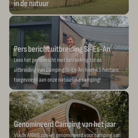
in de natuur
Pers bericht uitbreiding Si-Es-An
Lees het persbericht met betrekking tot de
uitbreiding van Camping Si-Es-An hier! 4.5 hectare
toegevoegd aan onze natuurlijke camping!
Genomineerd Camping van het jaar
Via de ANWB zijn wij genomineerd voor camping van