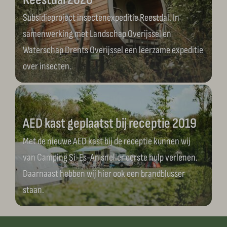
Subsidieproject insectenexpeditie Reestdal. In
samenwerking met Landschap Overijssel en
Waterschap Drents Overijssel een leerzame expeditie
over insecten.
AED kast geplaatst bij receptie 2019
Met de nieuwe AED kast bij de receptie kunnen wij
van Camping Si-Es-An sneller eerste hulp verlenen.
Daarnaast hebben wij hier ook een brandblusser
staan.