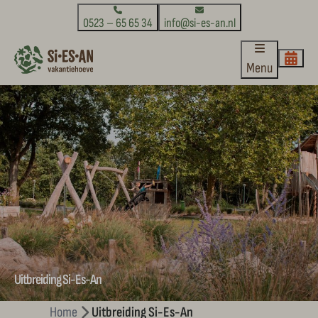
0523 – 65 65 34
info@si-es-an.nl
Menu
Uitbreiding Si-Es-An
Home
Uitbreiding Si-Es-An