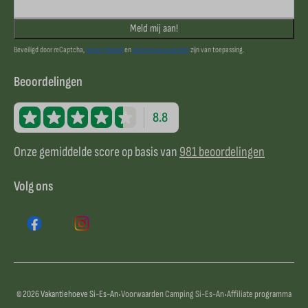
Meld mij aan!
Beveiligd door reCaptcha,
privacybeleid
en
servicevoorwaarden
zijn van toepassing.
Beoordelingen
8.8
Onze gemiddelde score op basis van
981 beoordelingen
Volg ons
·
·
© 2026 Vakantiehoeve Si-Es-An
Voorwaarden Camping Si-Es-An
Affiliate programma