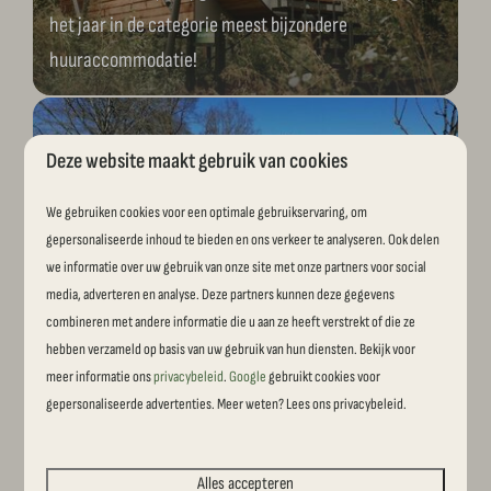
het jaar in de categorie meest bijzondere
huuraccommodatie!
Deze website maakt gebruik van cookies
Vernieuwing speeltuin
We gebruiken cookies voor een optimale gebruikservaring, om
gepersonaliseerde inhoud te bieden en ons verkeer te analyseren. Ook delen
Si-Es-An gaat de speeltuin vernieuwen. In 3 fases
we informatie over uw gebruik van onze site met onze partners voor social
zullen wij onze complete speeltuin op de schop
media, adverteren en analyse. Deze partners kunnen deze gegevens
combineren met andere informatie die u aan ze heeft verstrekt of die ze
nemen. Lees gauw wat er gaat gebeuren!
hebben verzameld op basis van uw gebruik van hun diensten. Bekijk voor
meer informatie ons
privacybeleid
.
Google
gebruikt cookies voor
gepersonaliseerde advertenties. Meer weten? Lees ons privacybeleid.
Verduurzamen Camping Si-Es-An
Alles accepteren
Een nieuwe weg aangelegd met eco rast op Camping