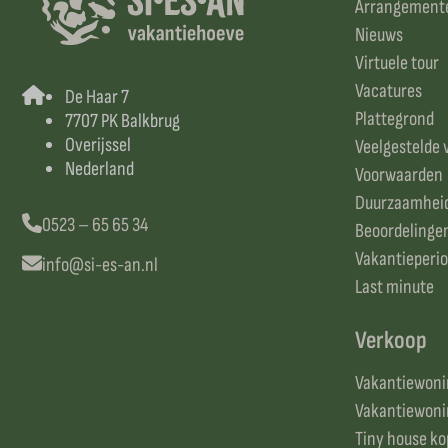
Arrangement
Nieuws
Virtuele tour
Vacatures
De Haar 7
Plattegrond
7707 PK Balkbrug
Overijssel
Veelgestelde 
Nederland
Voorwaarden
Duurzaamhei
0523 – 65 65 34
Beoordelinge
Vakantieperi
info@si-es-an.nl
Last minute
Verkoop
Vakantiewonin
Vakantiewonin
Tiny house k