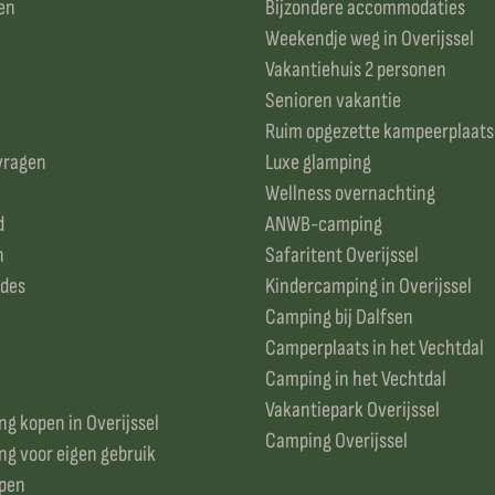
en
Bijzondere accommodaties
Weekendje weg in Overijssel
Vakantiehuis 2 personen
Senioren vakantie
Ruim opgezette kampeerplaat
vragen
Luxe glamping
Wellness overnachting
d
ANWB-camping
n
Safaritent Overijssel
odes
Kindercamping in Overijssel
Camping bij Dalfsen
Camperplaats in het Vechtdal
Camping in het Vechtdal
Vakantiepark Overijssel
g kopen in Overijssel
Camping Overijssel
g voor eigen gebruik
open