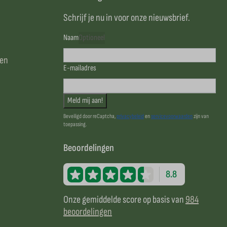
Schrijf je nu in voor onze nieuwsbrief.
Naam
Optioneel
sen
E-mailadres
Meld mij aan!
Beveiligd door reCaptcha,
privacybeleid
en
servicevoorwaarden
zijn van
toepassing.
Beoordelingen
8.8
Onze gemiddelde score op basis van
984
beoordelingen