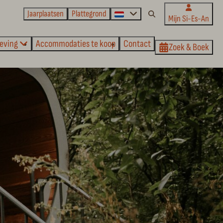
Jaarplaatsen
Plattegrond
Mijn Si-Es-An
eving
Accommodaties te koop
Contact
Zoek & Boek