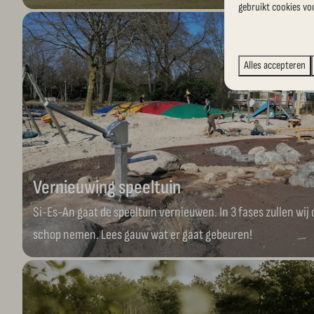
gebruikt cookies vo
Alles accepteren
Vernieuwing speeltuin
Si-Es-An gaat de speeltuin vernieuwen. In 3 fases zullen wij
schop nemen. Lees gauw wat er gaat gebeuren!