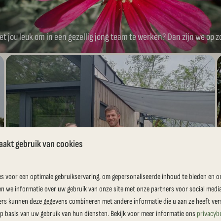
t jou leuk om in een gezellig jong team te werken? Dan zijn we op z
aakt gebruik van cookies
Pers bericht uitbreiding Si-Es-An
s voor een optimale gebruikservaring, om gepersonaliseerde inhoud te bieden en o
Lees het persbericht met betrekking tot de uitbreiding van
en we informatie over uw gebruik van onze site met onze partners voor social medi
Camping Si-Es-An hier! 4.5 hectare toegevoegd aan onze
ers kunnen deze gegevens combineren met andere informatie die u aan ze heeft vers
natuurlijke camping!
 basis van uw gebruik van hun diensten. Bekijk voor meer informatie ons
privacyb