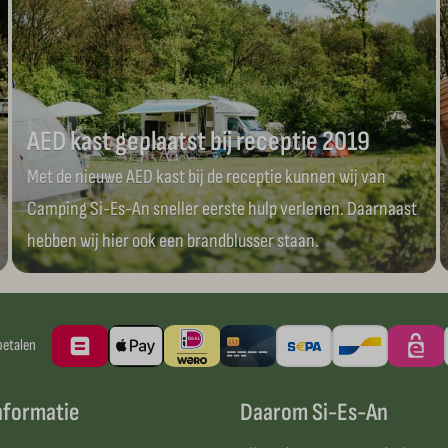
AED kast geplaatst bij receptie 2019
Met de nieuwe AED kast bij de receptie kunnen wij van
Camping Si-Es-An sneller eerste hulp verlenen. Daarnaast
hebben wij hier ook een brandblusser staan.
betalen
nformatie
Daarom Si-Es-An