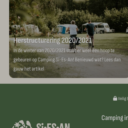
Herstructurering 2020/2021
In de winter van 2020/2021 staat er weer een hoop te
gebeuren op Camping Si-Es-An! Benieuwd wat? Lees dan
gauw het artikel
Veilig 
Camping i