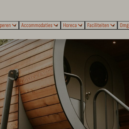
peren
Accommodaties
Horeca
Faciliteiten
Omg