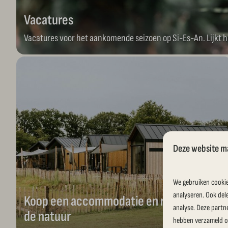
Vacatures
Vacatures voor het aankomende seizoen op Si-Es-An. Lijkt he
Deze website m
We gebruiken cookie
analyseren. Ook del
Koop een accommodatie en recreëer in
analyse. Deze partn
de natuur
hebben verzameld op