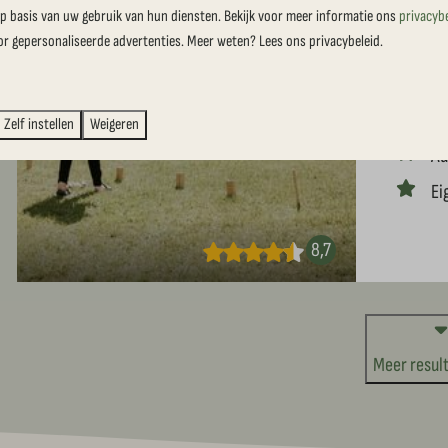
comfort. A
 basis van uw gebruik van hun diensten. Bekijk voor meer informatie ons
privacyb
or gepersonaliseerde advertenties. Meer weten? Lees ons privacybeleid.
watertappu
vol avontu
10
Zelf instellen
Weigeren
Au
Ei
8,7
Meer result