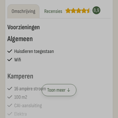
8,9
Omschrijving
Recensies
Voorzieningen
Algemeen
Huisdieren toegestaan
Wifi
Kamperen
16 ampère stroom
Toon meer ↓
100 m2
CAI-aansluiting
Elektra