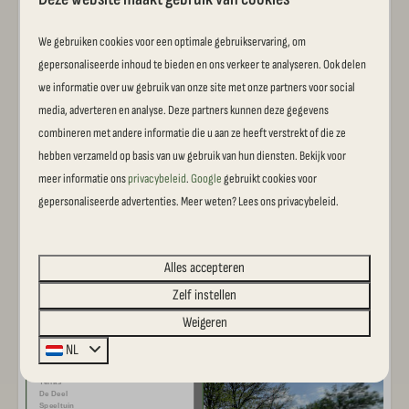
Voor het hele gezin
We gebruiken cookies voor een optimale gebruikservaring, om
Kies uit ruime kampeerplaatsen, comfortabele
gepersonaliseerde inhoud te bieden en ons verkeer te analyseren. Ook delen
glamping en bijzondere accommodaties.
we informatie over uw gebruik van onze site met onze partners voor social
media, adverteren en analyse. Deze partners kunnen deze gegevens
combineren met andere informatie die u aan ze heeft verstrekt of die ze
hebben verzameld op basis van uw gebruik van hun diensten. Bekijk voor
Gastvrij familiebedrijf
meer informatie ons
privacybeleid
.
Google
gebruikt cookies voor
gepersonaliseerde advertenties. Meer weten? Lees ons privacybeleid.
Persoonlijke aandacht en oprechte gastvrijheid, al
generaties lang.
Alles accepteren
Virtuele tour
Zelf instellen
Weigeren
NL