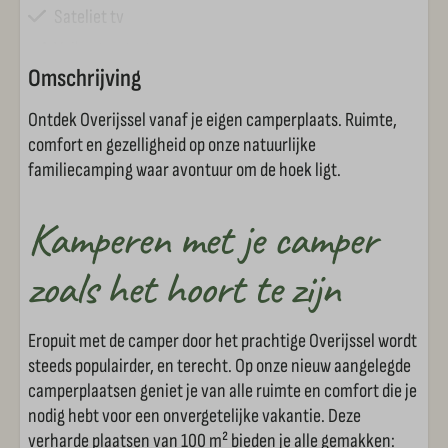
Sateliet tv
Vuilwaterstort
Omschrijving
Watertappunt
Schaduw plaats
Ontdek Overijssel vanaf je eigen camperplaats. Ruimte,
comfort en gezelligheid op onze natuurlijke
Zonnige plaats
familiecamping waar avontuur om de hoek ligt.
Voorzieningen Si-Es-An
Kamperen met je camper
Animatieprogramma (vakanties)
zoals het hoort te zijn
Brasserie
Fietsverhuur
Eropuit met de camper door het prachtige Overijssel wordt
Pannakooi
steeds populairder, en terecht. Op onze nieuw aangelegde
Skelters
camperplaatsen geniet je van alle ruimte en comfort die je
Speeltuin
nodig hebt voor een onvergetelijke vakantie. Deze
verharde plaatsen van 100 m² bieden je alle gemakken:
Broodjesservice