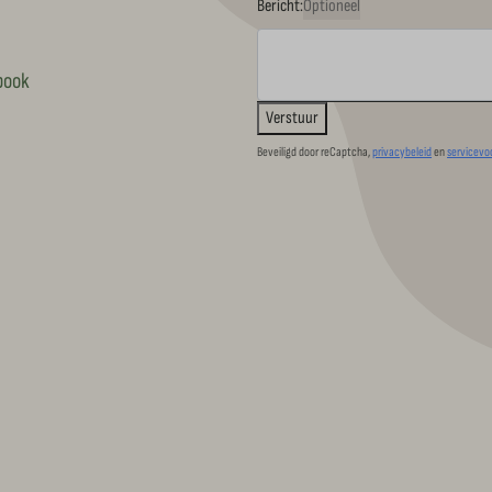
Bericht:
Optioneel
book
Verstuur
Beveiligd door reCaptcha,
privacybeleid
en
servicev