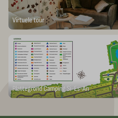
Virtuele tour
Plattegrond Camping Si-Es-An