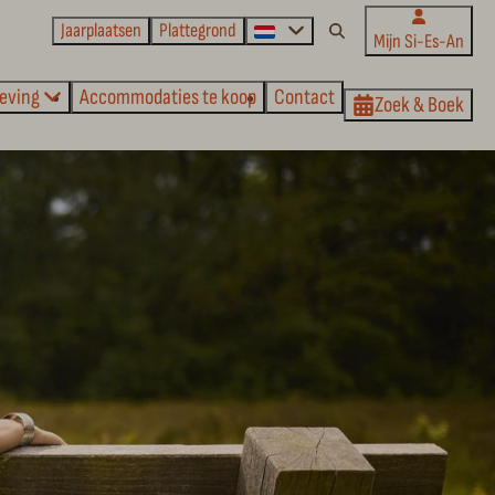
Jaarplaatsen
Plattegrond
Mijn Si-Es-An
eving
Accommodaties te koop
Contact
Zoek & Boek