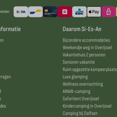
betalen
nformatie
Daarom Si-Es-An
en
Bijzondere accommodaties
Weekendje weg in Overijssel
Vakantiehuis 2 personen
Senioren vakantie
Ruim opgezette kampeerplaat
vragen
Luxe glamping
Wellness overnachting
d
ANWB-camping
n
Safaritent Overijssel
odes
Kindercamping in Overijssel
Camping bij Dalfsen