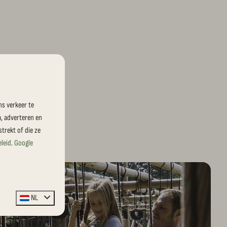
ns verkeer te
a, adverteren en
trekt of die ze
eleid
.
Google
NL