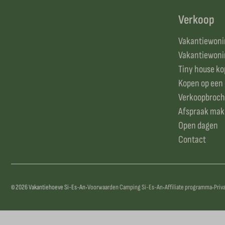
Verkoop
Vakantiewonin
Vakantiewonin
Tiny house k
Kopen op een
Verkoopbroch
Afspraak ma
Open dagen
Contact
·
·
·
© 2026 Vakantiehoeve Si-Es-An
Voorwaarden Camping Si-Es-An
Affiliate programma
Priv