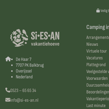
Veilig 
Camping i
Arrangement
Nieuws
Virtuele tour
Vacatures
De Haar 7
Plattegrond
7707 PK Balkbrug
Overijssel
Veelgestelde 
Nederland
Voorwaarden
Duurzaamhei
0523 – 65 65 34
Beoordelinge
Vakantieperi
info@si-es-an.nl
Last minute