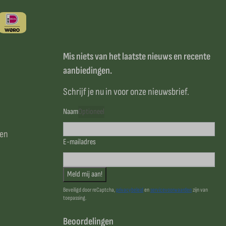
Mis niets van het laatste nieuws en recente
aanbiedingen.
Schrijf je nu in voor onze nieuwsbrief.
Naam
Optioneel
sen
E-mailadres
Meld mij aan!
Beveiligd door reCaptcha,
privacybeleid
en
servicevoorwaarden
zijn van
toepassing.
Beoordelingen