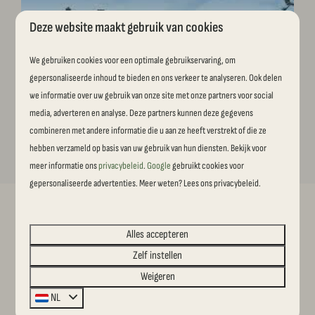
Deze website maakt gebruik van cookies
We gebruiken cookies voor een optimale gebruikservaring, om
gepersonaliseerde inhoud te bieden en ons verkeer te analyseren. Ook delen
we informatie over uw gebruik van onze site met onze partners voor social
media, adverteren en analyse. Deze partners kunnen deze gegevens
Gezellige steden om te bezoeken
combineren met andere informatie die u aan ze heeft verstrekt of die ze
hebben verzameld op basis van uw gebruik van hun diensten. Bekijk voor
meer informatie ons
privacybeleid
.
Google
gebruikt cookies voor
gepersonaliseerde advertenties. Meer weten? Lees ons privacybeleid.
Optioneel
Alles accepteren
wellnessfaciliteiten
Zelf instellen
Weigeren
bijboeken? Ook dat kan!
NL