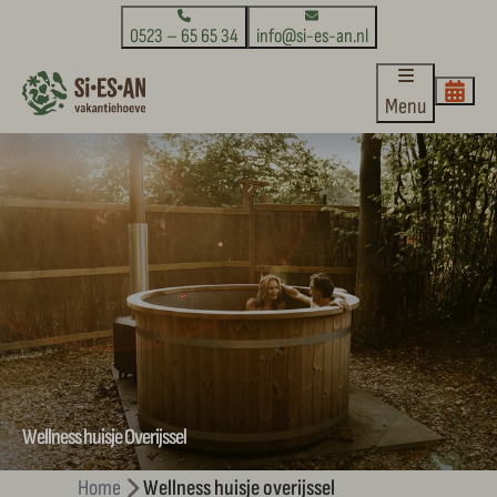
0523 – 65 65 34
info@si-es-an.nl
Menu
Wellness huisje Overijssel
Home
Wellness huisje overijssel