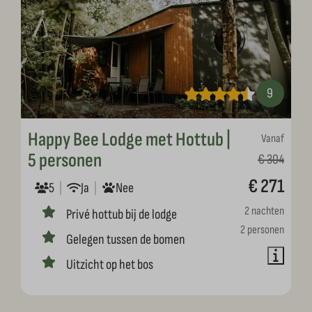
9
Happy Bee Lodge met Hottub |
Vanaf
5 personen
€ 304
€ 271
5
Ja
Nee
2 nachten
Privé hottub bij de lodge
2 personen
Gelegen tussen de bomen
Uitzicht op het bos