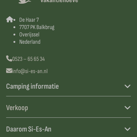
De Haar 7
7707 PK Balkbrug
Overijssel
Nederland
0523 – 65 65 34
info@si-es-an.nl
Camping informatie
Verkoop
Daarom Si-Es-An