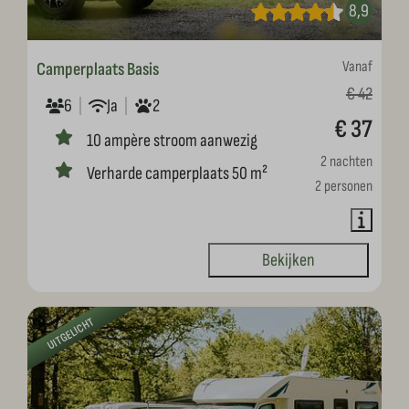
8,9
Vanaf
Camperplaats Basis
€ 42
6
Ja
2
€ 37
10 ampère stroom aanwezig
2 nachten
Verharde camperplaats 50 m²
2 personen
Bekijken
UITGELICHT