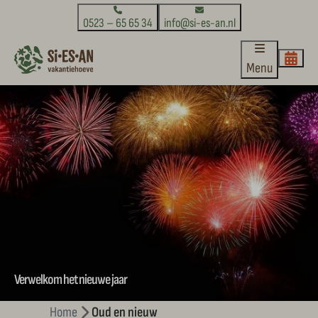
0523 – 65 65 34
info@si-es-an.nl
Menu
Verwelkom het nieuwe jaar
Home
Oud en nieuw