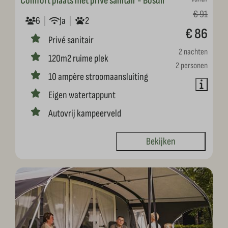
Comfort plaats met privé sanitair - Bosuil
€ 91
6
Ja
2
€ 86
Privé sanitair
2 nachten
120m2 ruime plek
2 personen
10 ampère stroomaansluiting
Eigen watertappunt
Autovrij kampeerveld
Bekijken