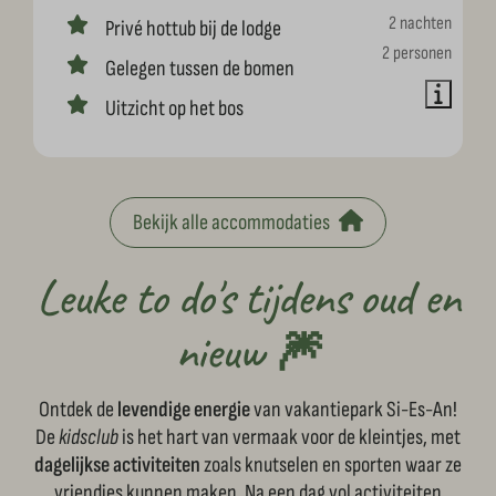
2 nachten
Privé hottub bij de lodge
2 personen
Gelegen tussen de bomen
Uitzicht op het bos
Bekijk alle accommodaties
Leuke to do's tijdens oud en
nieuw 🎆
Ontdek de
levendige energie
van vakantiepark Si-Es-An!
De
kidsclub
is het hart van vermaak voor de kleintjes, met
dagelijkse activiteiten
zoals knutselen en sporten waar ze
vriendjes kunnen maken. Na een dag vol activiteiten