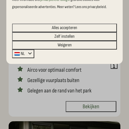
gepersonaliseerde advertenties. Meer weten? Lees ons privacybeleid.
9,3
Vanaf
Barn lodge | 2 personen
Alles accepteren
€ 181
Zelf instellen
2
Ja
Nee
Weigeren
2 nachten
Unieke authentieke accommodatie
NL
2 personen
Sfeervolle veranda
Airco voor optimaal comfort
Gezellige vuurplaats buiten
Gelegen aan de rand van het park
Bekijken