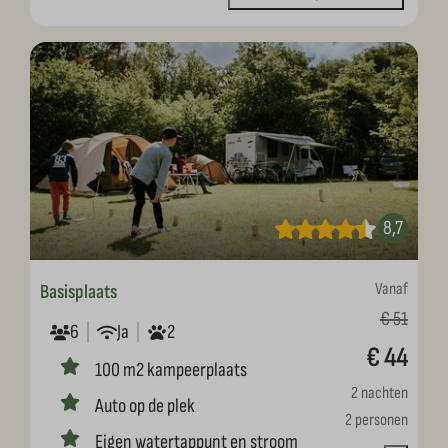
8,7
Vanaf
Basisplaats
€ 51
6
Ja
2
€ 44
100 m2 kampeerplaats
2 nachten
Auto op de plek
2 personen
Eigen watertappunt en stroom