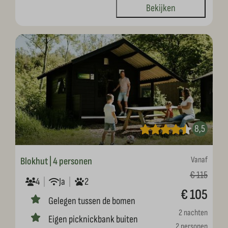
Bekijken
8,5
Vanaf
Blokhut | 4 personen
€ 115
4
Ja
2
€ 105
Gelegen tussen de bomen
2 nachten
Eigen picknickbank buiten
2 personen