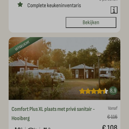
Complete keukeninventaris
Bekijken
UITGELICHT
8,9
Vanaf
Comfort Plus XL plaats met privé sanitair -
€ 116
Hooiberg
€ 108