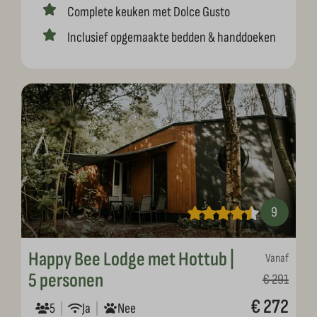
Complete keuken met Dolce Gusto
Inclusief opgemaakte bedden & handdoeken
9
Happy Bee Lodge met Hottub |
Vanaf
5 personen
€ 291
€ 272
5
Ja
Nee