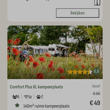
Bekijken
8,8
Vanaf
Comfort Plus XL kampeerplaats
€ 56
6
Ja
2
€ 49
140m² ruime kampeerplaats