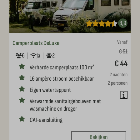
8,9
Vanaf
Camperplaats DeLuxe
€ 51
6
Ja
2
€ 44
Verharde camperplaats 100 m²
2 nachten
16 ampère stroom beschikbaar
2 personen
Eigen watertappunt
Verwarmde sanitairgebouwen met
wasmachine en droger
CAI-aansluiting
Bekijken