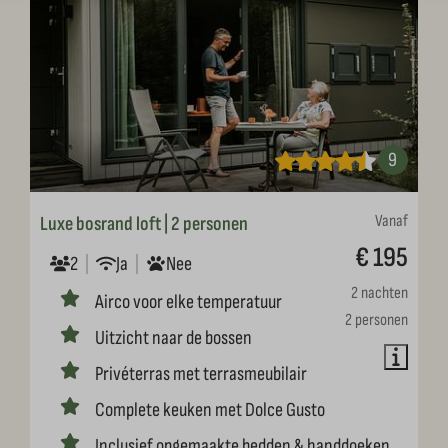
9
Vanaf
Luxe bosrand loft | 2 personen
€ 195
2
Ja
Nee
2 nachten
Airco voor elke temperatuur
2 personen
Uitzicht naar de bossen
Privéterras met terrasmeubilair
Complete keuken met Dolce Gusto
Inclusief opgemaakte bedden & handdoeken