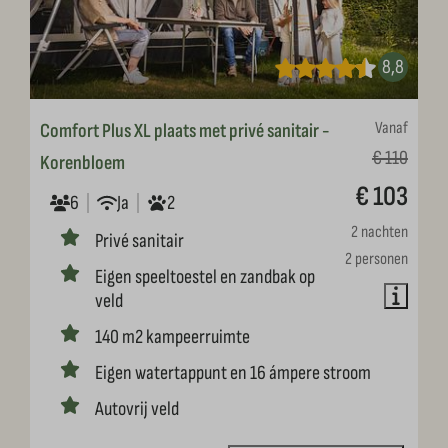
8,8
Vanaf
Comfort Plus XL plaats met privé sanitair -
€ 110
Korenbloem
€ 103
6
Ja
2
2 nachten
Privé sanitair
2 personen
Eigen speeltoestel en zandbak op
veld
140 m2 kampeerruimte
Eigen watertappunt en 16 ámpere stroom
Autovrij veld