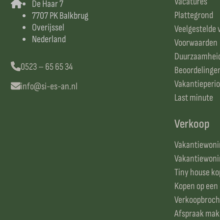
Vacatures
De Haar 7
Plattegrond
7707 PK Balkbrug
Overijssel
Veelgestelde 
Nederland
Voorwaarden
Duurzaamhei
0523 – 65 65 34
Beoordelinge
Vakantieperi
info@si-es-an.nl
Last minute
Verkoop
Vakantiewonin
Vakantiewonin
Tiny house k
Kopen op een
Verkoopbroch
Afspraak ma