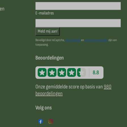
sen
E-mailadres
Meld mij aan!
Beveiligd door reCaptcha,
privacybeleid
en
servicevoorwaarden
zijn van
toepassing.
Beoordelingen
8.8
Onze gemiddelde score op basis van
980
beoordelingen
Volg ons