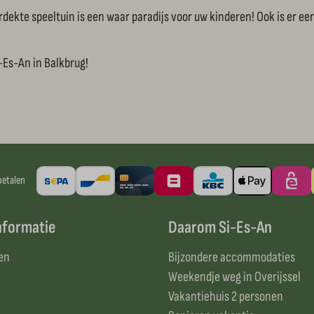
erdekte speeltuin is een waar paradijs voor uw kinderen! Ook is e
-Es-An in Balkbrug!
betalen
nformatie
Daarom Si-Es-An
en
Bijzondere accommodaties
Weekendje weg in Overijssel
Vakantiehuis 2 personen