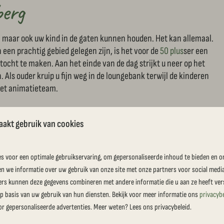
berg
e, maar ook uw kind in de gaten kunnen houden. Het kan allemaal.
n een prachtig gebied gelegen zijn, is het voor de
50 plus
ser een
stocht te maken. Aan het einde van de dag strijkt u neer op het
n. Als ouder kruip u fijn weg in de loungebank terwijl de kinderen
het animatieteam.
aakt gebruik van cookies
s voor een optimale gebruikservaring, om gepersonaliseerde inhoud te bieden en o
en we informatie over uw gebruik van onze site met onze partners voor social medi
ers kunnen deze gegevens combineren met andere informatie die u aan ze heeft vers
 basis van uw gebruik van hun diensten. Bekijk voor meer informatie ons
privacyb
or gepersonaliseerde advertenties. Meer weten? Lees ons privacybeleid.