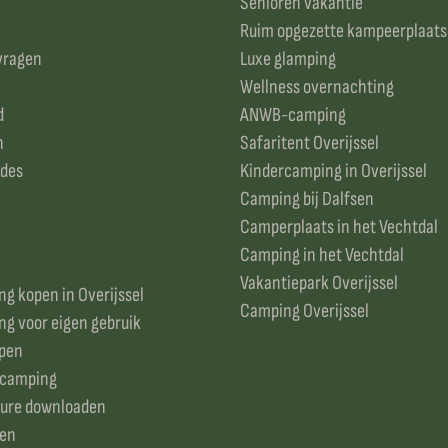
Senioren vakantie
Ruim opgezette kampeerplaat
vragen
Luxe glamping
Wellness overnachting
d
ANWB-camping
n
Safaritent Overijssel
odes
Kindercamping in Overijssel
Camping bij Dalfsen
Camperplaats in het Vechtdal
Camping in het Vechtdal
Vakantiepark Overijssel
g kopen in Overijssel
Camping Overijssel
g voor eigen gebruik
open
 camping
ure downloaden
ken