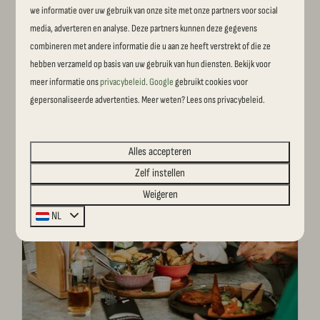
Reestdal outdoor
we informatie over uw gebruik van onze site met onze partners voor social
media, adverteren en analyse. Deze partners kunnen deze gegevens
Klimmen, klauteren, survival; je beleeft het bij
combineren met andere informatie die u aan ze heeft verstrekt of die ze
Reestdal outdoor! Doe mee aan ouder/kind survival,
hebben verzameld op basis van uw gebruik van hun diensten. Bekijk voor
bootcamp of survival lessen of geniet tijdens de
meer informatie ons
privacybeleid
.
Google
gebruikt cookies voor
vrije speelmomenten.
gepersonaliseerde advertenties. Meer weten? Lees ons privacybeleid.
Meer
Alles accepteren
Zelf instellen
Weigeren
NL
Op het park