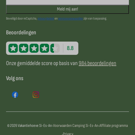
Meld mij aan!
Beveiligd door reCaptcha,
privacybeleid
en
servicevoorwaarden
zijn van toepassing.
Beoordelingen
8.8
Onze gemiddelde score op basis van
984 beoordelingen
Volg ons
·
·
© 2026 Vakantiehoeve Si-Es-An
Voorwaarden Camping Si-Es-An
Affiliate programma
·
Privacy