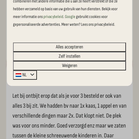
combineren met andere informatie die u aan ze heeft verstrekt of die ze
Zonde van het water. Misschien op 3 min zetten en
hebben verzameld op basis van uw gebruik van hun diensten. Bekijk voor
kunnen herhalen.
meer informatie ons
privacybeleid
.
Google
gebruikt cookies voor
gepersonaliseerde advertenties. Meer weten? Lees ons privacybeleid.
Theo R.
Alles accepteren
Verbleef bij Vakantiehoeve Si-Es-An in
Camperplaats DeLuxe
Zelf instellen
Weigeren
NL
8,8
Verbleef in augustus 2026
Let bij ontbijt erop dat als je voor 3 besteld er ook van
alles 3 bij zit. We hadden bv naar 1x kaas, 1 appel en van
verschillende dingen maar 2x. Dat klopt niet. De plek
was voor ons minder. Goed verzorgd enz maar we zaten
tussen de kleine schreeuwende kinderen in. Daar