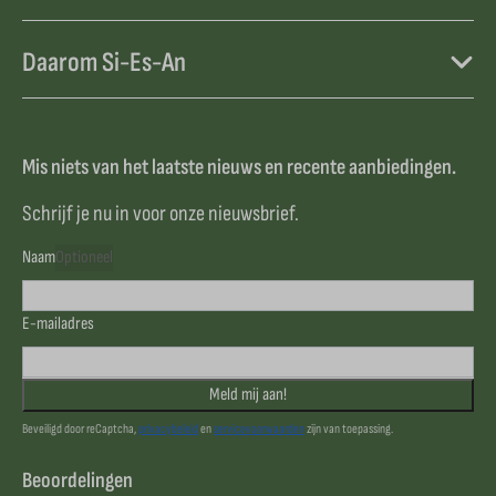
Daarom Si-Es-An
Mis niets van het laatste nieuws en recente aanbiedingen.
Schrijf je nu in voor onze nieuwsbrief.
Naam
Optioneel
E-mailadres
Meld mij aan!
Beveiligd door reCaptcha,
privacybeleid
en
servicevoorwaarden
zijn van toepassing.
Beoordelingen