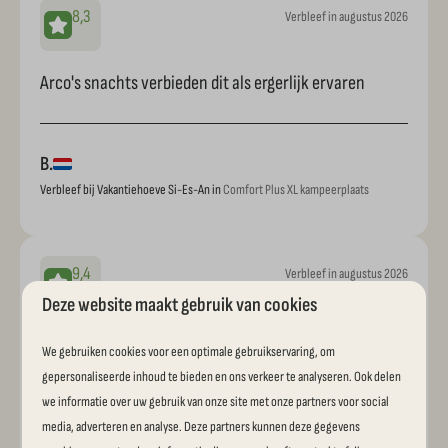
8,3
Verbleef in augustus 2026
Arco's snachts verbieden dit als ergerlijk ervaren
B.
Verbleef bij Vakantiehoeve Si-Es-An in
Comfort Plus XL kampeerplaats
9,4
Verbleef in augustus 2026
Deze website maakt gebruik van cookies
Maak misschien ook een verwijsbordje naar de
We gebruiken cookies voor een optimale gebruikservaring, om
groencontainer. Ik heb heel lang moeten zoeken en ook
gepersonaliseerde inhoud te bieden en ons verkeer te analyseren. Ook delen
medewerkers (in groene polo’s) wisten het niet. En
we informatie over uw gebruik van onze site met onze partners voor social
media, adverteren en analyse. Deze partners kunnen deze gegevens
persoonlijk vind ik 6 min douchen ook heel lang hoor.