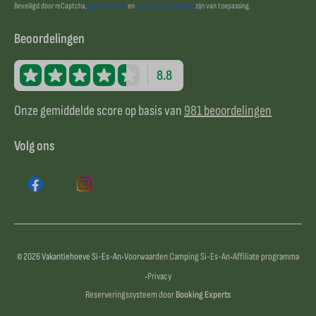
Beveiligd door reCaptcha,
privacybeleid
en
servicevoorwaarden
zijn van toepassing.
Beoordelingen
8.8
Onze gemiddelde score op basis van
981 beoordelingen
Volg ons
·
·
© 2026 Vakantiehoeve Si-Es-An
Voorwaarden Camping Si-Es-An
Affiliate programma
·
Privacy
Reserveringssysteem door
Booking Experts