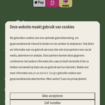
Deze website maakt gebruik van cookies
We gebruiken cookies voor een optimale gebruikservaring, om
gepersonaliseerde inhoud te bieden en ons verkeer te analyseren. Ook delen
we informatie over uw gebruik van onze site met onze partners voor social
De Haar 7
7707 PK Balkbrug
media, adverteren en analyse. Deze partners kunnen deze gegevens
Overijssel
combineren met andere informatie die u aan ze heeft verstrekt of die ze
Nederland
hebben verzameld op basis van uw gebruik van hun diensten. Bekijk voor
meer informatie ons
privacybeleid
.
Google
gebruikt cookies voor
gepersonaliseerde advertenties. Meer weten? Lees ons privacybeleid.
0523 – 65 65 34
info@si-es-an.nl
Alles accepteren
Camping informatie
Zelf instellen