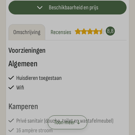
Beschikbaarheid en prijs
8,8
Omschrijving
Recensies
Voorzieningen
Algemeen
Huisdieren toegestaan
Wifi
Kamperen
Privé sanitair (douche, toilet en wastafelmeubel)
Toon meer ↓
16 ampère stroom