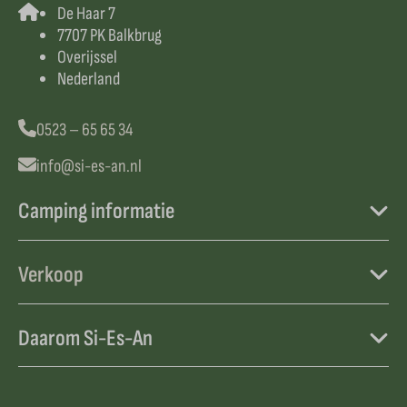
De Haar 7
7707 PK Balkbrug
Overijssel
Nederland
0523 – 65 65 34
info@si-es-an.nl
Camping informatie
Verkoop
Daarom Si-Es-An