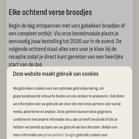
Elke ochtend verse broodjes
Begin de dag ontspannen met vers gebakken broodjes of
een compleet ontbijt. Via onze bestelmodule plaats je
eenvoudig jouw bestelling tot 20.00 uur in de avond. De
volgende ochtend staat alles vers voor je klaar bij de
receptie zodat je direct kunt genieten van een heerlijke
start van de dag.
Deze website maakt gebruik van cookies
Rust, ruimte & autovrij genieten
We gebruiken cookies voor een optimale gebruikservaring, om
Beleef een ontspannen vakantie midden in de natuur op
gepersonaliseerde inhoud te bieden en ons verkeer te analyseren. Ook delen
één van onze luxe kampeerplaatsen met privé sanitair.
we informatie over uw gebruik van onze site met onze partners voor social
Geniet van de rust, de prachtige omgeving en vooral van
media, adverteren en analyse. Deze partners kunnen deze gegevens
quality time samen. Trek eropuit naar sfeervolle dorpjes,
combineren met andere informatie die u aan ze heeft verstrekt of die ze
bijzondere bezienswaardigheden of ontdek één van de vele
hebben verzameld op basis van uw gebruik van hun diensten. Bekijk voor
wandel- en fietsroutes van Landschap Overijssel. Op het
meer informatie ons
privacybeleid
.
Google
gebruikt cookies voor