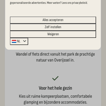
autovrije kampeerveld staat de auto niet bij het
gepersonaliseerde advertenties. Meer weten? Lees ons privacybeleid.
kampeermiddel, maar op de nabijgelegen parkeerplaats.
Hierdoor ontstaat extra rust, ruimte en veiligheid voor
Alles accepteren
gezinnen met kinderen.
Zelf instellen
Weigeren
NL
Midden in het Reestdal
Wandel of fiets direct vanuit het park de prachtige
natuur van Overijssel in.
Voor het hele gezin
Kies uit ruime kampeerplaatsen, comfortabele
glamping en bijzondere accommodaties.