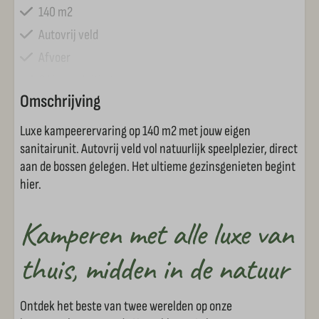
140 m2
Autovrij veld
Afvoer
CAI-aansluiting
Omschrijving
Watertappunt
Speeltoestel op veld
Luxe kampeerervaring op 140 m2 met jouw eigen
sanitairunit. Autovrij veld vol natuurlijk speelplezier, direct
Schaduw plaats
aan de bossen gelegen. Het ultieme gezinsgenieten begint
Zonnige plaats
hier.
Voorzieningen Si-Es-An
Kamperen met alle luxe van
Animatieprogramma (vakanties)
thuis, midden in de natuur
Brasserie
Fietsverhuur
Ontdek het beste van twee werelden op onze
Pannakooi