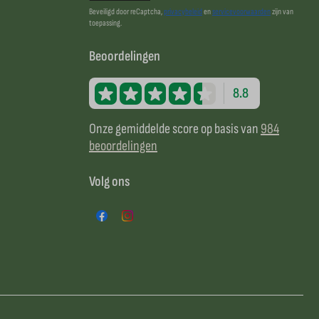
Beveiligd door reCaptcha,
privacybeleid
en
servicevoorwaarden
zijn van
toepassing.
Beoordelingen
8.8
Onze gemiddelde score op basis van
984
beoordelingen
Volg ons