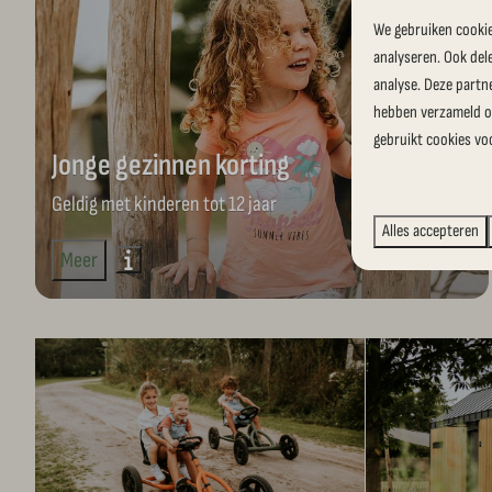
We gebruiken cookie
analyseren. Ook del
analyse. Deze partn
hebben verzameld op
gebruikt cookies vo
Jonge gezinnen korting
Geldig met kinderen tot 12 jaar
Alles accepteren
Meer