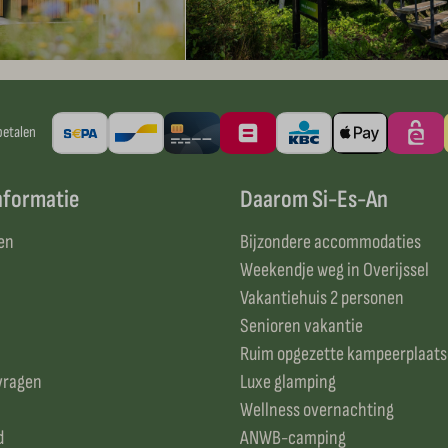
betalen
nformatie
Daarom Si-Es-An
en
Bijzondere accommodaties
Weekendje weg in Overijssel
Vakantiehuis 2 personen
Senioren vakantie
Ruim opgezette kampeerplaat
vragen
Luxe glamping
Wellness overnachting
d
ANWB-camping