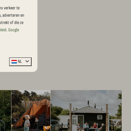
ns verkeer te
a, adverteren en
trekt of die ze
eleid
.
Google
NL