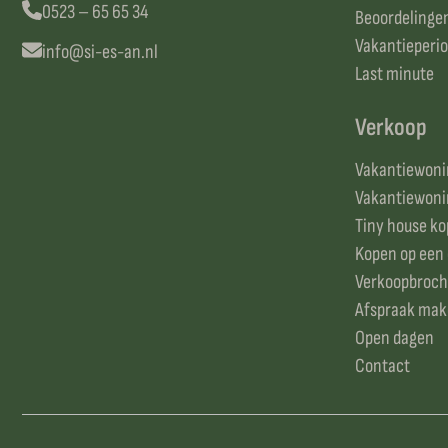
0523 – 65 65 34
Beoordelinge
Vakantieperi
info@si-es-an.nl
Last minute
Verkoop
Vakantiewonin
Vakantiewonin
Tiny house k
Kopen op een
Verkoopbroch
Afspraak ma
Open dagen
Contact