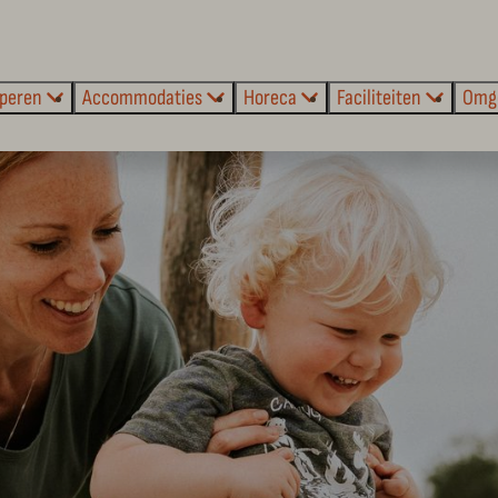
peren
Accommodaties
Horeca
Faciliteiten
Omg