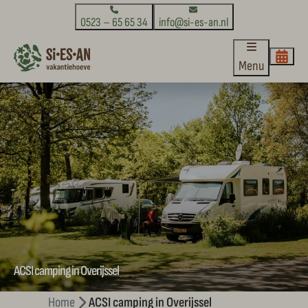
0523 – 65 65 34
info@si-es-an.nl
Menu
ACSI camping in Overijssel
Home
ACSI camping in Overijssel