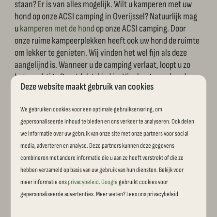
staan? Er is van alles mogelijk. Wilt u kamperen met uw
hond op onze ACSI camping in Overijssel? Natuurlijk mag
u
kamperen met de hond
op onze ACSI camping. Door
onze ruime kampeerplekken heeft ook uw hond de ruimte
om lekker te genieten. Wij vinden het wel fijn als deze
aangelijnd is. Wanneer u de camping verlaat, loopt u zo
het prachtige Reestdal gebied in. Hier kunt u uw hond
Deze website maakt gebruik van cookies
uitlaten.
U kunt bijna het gehele seizoen gebruik maken van uw
We gebruiken cookies voor een optimale gebruikservaring, om
ACSI camping kaart. Alleen tijdens de feestdagen en in de
gepersonaliseerde inhoud te bieden en ons verkeer te analyseren. Ook delen
zomervakantie is deze helaas niet geldig.
we informatie over uw gebruik van onze site met onze partners voor social
media, adverteren en analyse. Deze partners kunnen deze gegevens
Naast onze ACSI kampeerplaatsen beschikken wij ook
combineren met andere informatie die u aan ze heeft verstrekt of die ze
over een aantal plaatsen met privé sanitair. Deze luxe
hebben verzameld op basis van uw gebruik van hun diensten. Bekijk voor
plaatsen zijn voorzien van een eigen unit met een eigen
meer informatie ons
privacybeleid
.
Google
gebruikt cookies voor
wastafel, toilet en douchecabine. U kunt uw ACSI camping
gepersonaliseerde advertenties. Meer weten? Lees ons privacybeleid.
kaart niet gebruiken op plaatsen met privé sanitair maar
er zijn genoeg andere kampeerplaatsen op onze ACSI