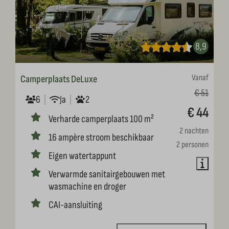
8,9
Vanaf
Camperplaats DeLuxe
€ 51
6
Ja
2
€ 44
Verharde camperplaats 100 m²
2 nachten
16 ampère stroom beschikbaar
2 personen
Eigen watertappunt
Verwarmde sanitairgebouwen met
wasmachine en droger
CAI-aansluiting