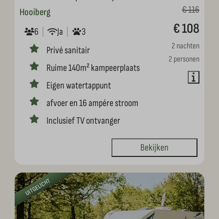
€ 116
Hooiberg
€ 108
6
Ja
3
2 nachten
Privé sanitair
2 personen
Ruime 140m² kampeerplaats
Eigen watertappunt
afvoer en 16 ampére stroom
Inclusief TV ontvanger
Bekijken
UITGELICHT