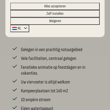
camping met privé sanitair waar u wel kunt genieten van
Alles accepteren
korting tijdens het kamperen!
Zelf instellen
Weigeren
Voordelen van onze ACSI camping in
NL
Overijssel:
Gelegen in een prachtig natuurgebied
Vele faciliteiten, centraal gelegen
Fanatieke animatie op feestdagen en in
vakanties.
Uw viervoeter is altijd welkom
Kampeerplaatsen tot 140 m2
10 ampère stroom
Eigen watertappunt