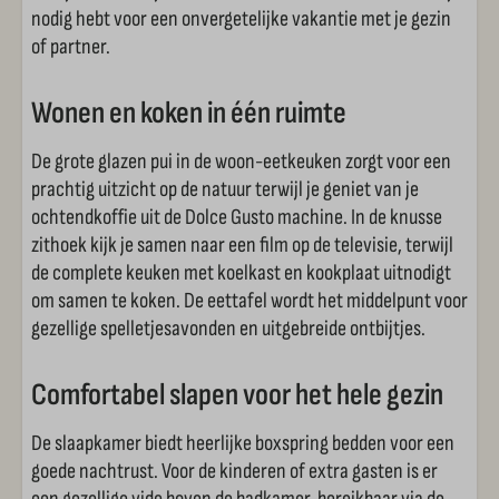
nodig hebt voor een onvergetelijke vakantie met je gezin
of partner.
Slaapkamer
Wonen en koken in één ruimte
Boxspring bedden
Vide met één persoons bedden
De grote glazen pui in de woon-eetkeuken zorgt voor een
prachtig uitzicht op de natuur terwijl je geniet van je
Kledingkast
ochtendkoffie uit de Dolce Gusto machine. In de knusse
zithoek kijk je samen naar een film op de televisie, terwijl
Badkamer
de complete keuken met koelkast en kookplaat uitnodigt
om samen te koken. De eettafel wordt het middelpunt voor
Toilet
gezellige spelletjesavonden en uitgebreide ontbijtjes.
Douchecabine
Toilet in badkamer
Comfortabel slapen voor het hele gezin
Wastafel
De slaapkamer biedt heerlijke boxspring bedden voor een
goede nachtrust. Voor de kinderen of extra gasten is er
Buiten