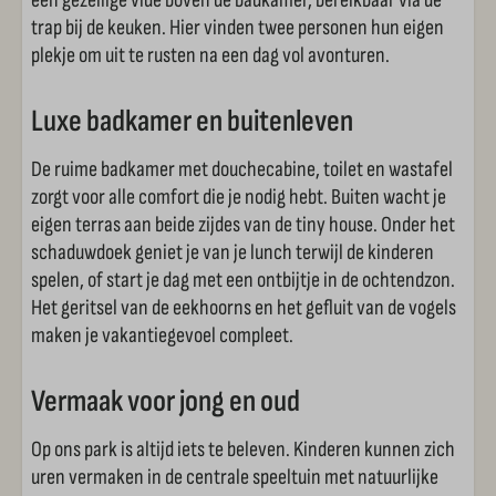
een gezellige vide boven de badkamer, bereikbaar via de
trap bij de keuken. Hier vinden twee personen hun eigen
Schaduwdoek op terras
plekje om uit te rusten na een dag vol avonturen.
Parkeren vlakbij accommodatie
Luxe badkamer en buitenleven
Terrasmeubilair
De ruime badkamer met douchecabine, toilet en wastafel
Voorzieningen Si-Es-An
zorgt voor alle comfort die je nodig hebt. Buiten wacht je
eigen terras aan beide zijdes van de tiny house. Onder het
Animatieprogramma (vakanties)
schaduwdoek geniet je van je lunch terwijl de kinderen
Brasserie
spelen, of start je dag met een ontbijtje in de ochtendzon.
Het geritsel van de eekhoorns en het gefluit van de vogels
Fietsverhuur
maken je vakantiegevoel compleet.
Pannakooi
Skelters
Vermaak voor jong en oud
Speeltuin
Op ons park is altijd iets te beleven. Kinderen kunnen zich
Broodjesservice
uren vermaken in de centrale speeltuin met natuurlijke
Snack afhaal