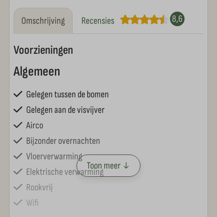
8,6
Omschrijving
Recensies
Voorzieningen
Algemeen
Gelegen tussen de bomen
Gelegen aan de visvijver
Airco
Bijzonder overnachten
Vloerverwarming
Toon meer ↓
Elektrische verwarming
Rookvrij
Wifi