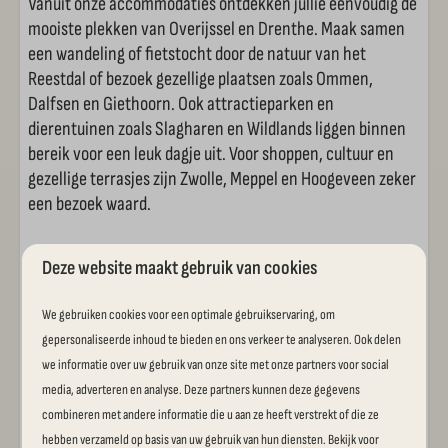
Vanuit onze accommodaties ontdekken jullie eenvoudig de
mooiste plekken van Overijssel en Drenthe. Maak samen
een wandeling of fietstocht door de natuur van het
Reestdal of bezoek gezellige plaatsen zoals Ommen,
Dalfsen en Giethoorn. Ook attractieparken en
dierentuinen zoals Slagharen en Wildlands liggen binnen
bereik voor een leuk dagje uit. Voor shoppen, cultuur en
gezellige terrasjes zijn Zwolle, Meppel en Hoogeveen zeker
een bezoek waard.
Een vakantie vol herinneringen
Deze website maakt gebruik van cookies
Vakantiehoeve Si-Es-An is dé plek voor gezinnen die
We gebruiken cookies voor een optimale gebruikservaring, om
samen willen genieten van ontspanning, natuur en leuke
gepersonaliseerde inhoud te bieden en ons verkeer te analyseren. Ook delen
activiteiten. Of jullie nu kiezen voor actief eropuit gaan of
we informatie over uw gebruik van onze site met onze partners voor social
juist lekker ontspannen bij de accommodatie, hier maken
media, adverteren en analyse. Deze partners kunnen deze gegevens
jullie samen de mooiste vakantieherinneringen.
combineren met andere informatie die u aan ze heeft verstrekt of die ze
hebben verzameld op basis van uw gebruik van hun diensten. Bekijk voor