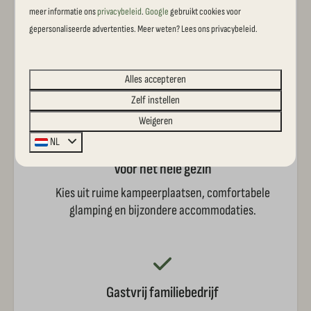
meer informatie ons
privacybeleid
.
Google
gebruikt cookies voor
gepersonaliseerde advertenties. Meer weten? Lees ons privacybeleid.
Midden in het Reestdal
Wandel of fiets direct vanuit het park de prachtige
Alles accepteren
natuur van Overijssel in.
Zelf instellen
Weigeren
NL
Voor het hele gezin
Kies uit ruime kampeerplaatsen, comfortabele
glamping en bijzondere accommodaties.
Gastvrij familiebedrijf