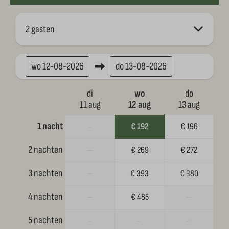
2 gasten
wo
12-08-2026
do
13-08-2026
di
wo
do
11 aug
12 aug
13 aug
1 nacht
—
€ 192
€ 196
2 nachten
—
€ 269
€ 272
3 nachten
—
€ 393
€ 380
4 nachten
—
€ 485
—
5 nachten
—
—
—