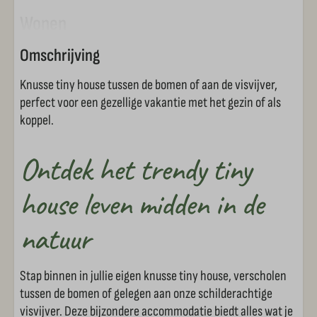
Wonen
Omschrijving
Televisie
Knusse tiny house tussen de bomen of aan de visvijver,
Keuken
perfect voor een gezellige vakantie met het gezin of als
koppel.
Keuken
Ontdek het trendy tiny
Standaard keukeninventaris
Bestek
house leven midden in de
Drinkglazen
Eettafel
natuur
Dolce gusto
Koelkast
Stap binnen in jullie eigen knusse tiny house, verscholen
tussen de bomen of gelegen aan onze schilderachtige
Kookplaat
visvijver. Deze bijzondere accommodatie biedt alles wat je
Waterkoker